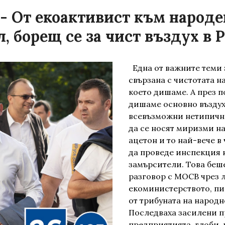
- От екоактивист към народе
, борещ се за чист въздух в 
Една от важните теми з
свързана с чистотата на
което дишаме. А през 
дишаме основно въздух
всевъзможни нетипични
да се носят миризми на
ацетон и то най-вече в 
да проведе инспекция 
замърсители. Това беш
разговор с МОСВ чрез 
екоминистерството, пи
от трибуната на народн
Последваха засилени п
предприятията, глоби, 