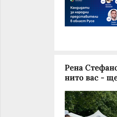
Рена Стефано
нито вас - щ