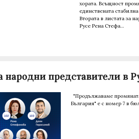
хората. Всъщност пром
единствената стабилна 
Втората в листата за н
Русе Рена Стефа...
а народни представители в Р
"Продължаваме промяната
България" е с номер 7 в б