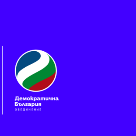
Пропускане към основното съдържание