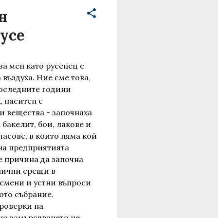
н
Русе
а мен като русенец е
 въздуха. Ние сме това,
последните години
, наситен с
 вещества - започнаха
 бакелит, бои, лакове и
часове, в които няма кой
на предприятията
е причина да започна
лични срещи в
смени и устни въпроси
ото събрание.
роверки на
но замърсяването не