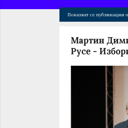
Показват се публикации о
П
у
б
Мартин Дими
л
Русе - Избор
и
к
а
ц
и
и