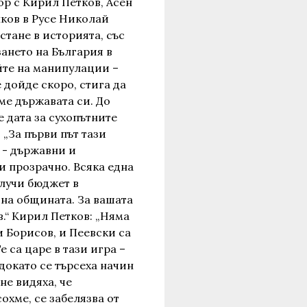
ор с Кирил Петков, Асен
ков в Русе Николай
стане в историята, със
ането на България в
йте на манипулации –
 дойде скоро, стига да
ме държавата си. До
е дата за сухопътните
 „За първи път тази
 - държавни и
и прозрачно. Всяка една
лучи бюджет в
 на общината. За вашата
в.“ Кирил Петков: „Няма
и Борисов, и Пеевски са
 са царе в тази игра –
 докато се търсеха начин
 не видяха, че
охме, се забелязва от