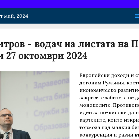
т май, 2024
П
тров - водач на листата на 
и 27 октомври 2024
Европейски доходи и с
догоним Румъния, коет
икономическо развитие
закриля слабите, а не д
монополите. Противопо
идеи за по-високи дан
картелите, които изкр
тормоза над малкия би
конкуренция и равни в