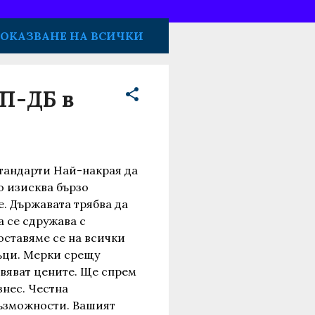
ОКАЗВАНЕ НА ВСИЧКИ
ПП-ДБ в
тандарти Най-накрая да
о изисква бързо
. Държавата трябва да
а се сдружава с
ставяме се на всички
ъци. Мерки срещу
ивяват цените. Ще спрем
знес. Честна
ъзможности. Вашият