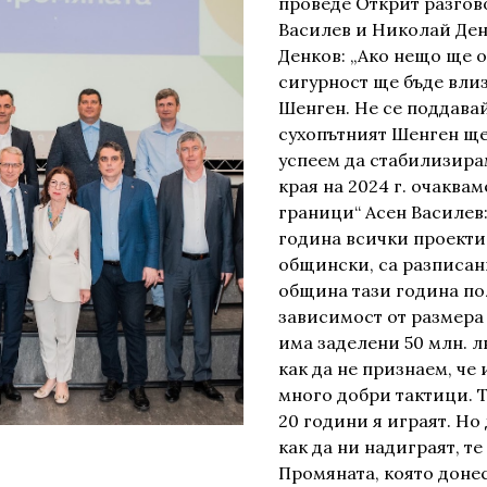
проведе Открит разгов
Василев и Николай Ден
Денков: „Ако нещо ще о
сигурност ще бъде влиз
Шенген. Не се поддава
сухопътният Шенген ще
успеем да стабилизира
края на 2024 г. очаквам
граници“ Асен Василев:
година всички проекти
общински, са разписан
община тази година по
зависимост от размера
има заделени 50 млн. л
как да не признаем, че 
много добри тактици. Те
20 години я играят. Но
как да ни надиграят, те
Промяната, която донес