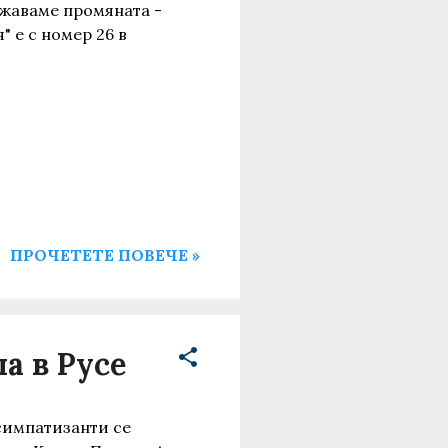
лжаваме промяната -
 е с номер 26 в
ПРОЧЕТЕТЕ ПОВЕЧЕ »
а в Русе
 симпатизанти се