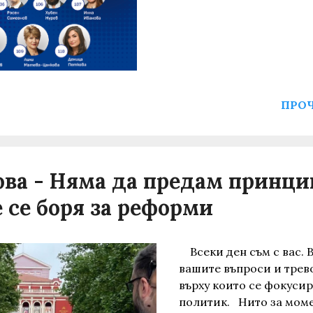
ПРОЧ
ва - Няма да предам принци
е се боря за реформи
Всеки ден съм с вас. 
вашите въпроси и трево
върху които се фокусир
политик. Нито за момен