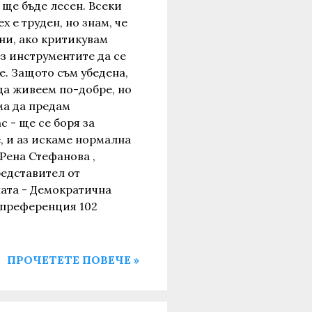
 ще бъде лесен. Всеки
х е труден, но знам, че
ни, ако критикувам
ез инструментите да се
е. Защото съм убедена,
да живеем по-добре, но
ма да предам
с - ще се боря за
, и аз искаме нормална
Рена Стефанова ,
редставител от
ата - Демократична
и преференция 102
ПРОЧЕТЕТЕ ПОВЕЧЕ »