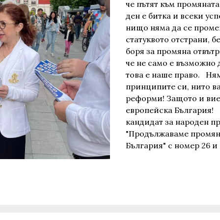
че пътят към промяната
ден е битка и всеки успе
нищо няма да се проме
статуквото отстрани, б
боря за промяна отвътр
че не само е възможно 
това е наше право. Ня
принципите си, нито ва
реформи! Защото и вие
европейска България! 
кандидат за народен п
"Продължаваме промян
България" с номер 26 