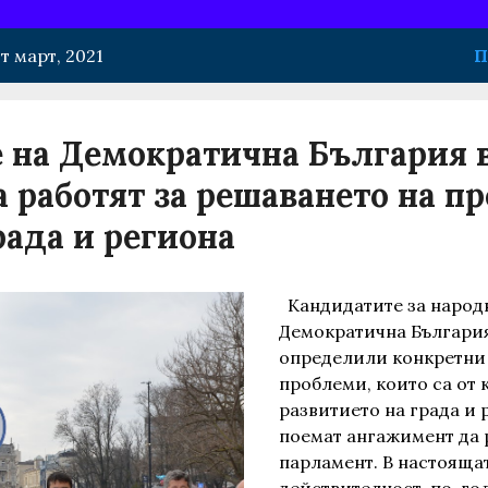
т март, 2021
П
 на Демократична България в
 работят за решаването на п
рада и региона
Кандидатите за народ
Демократична България 
определили конкретни
проблеми, които са от 
развитието на града и 
поемат ангажимент да 
парламент. В настояща