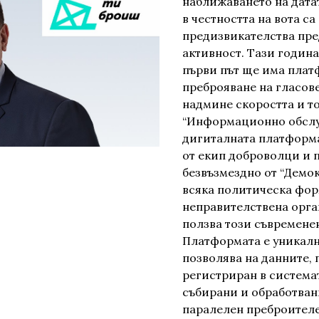
наближаването на дата
в честността на вота с
предизвикателства пре
активност. Тази година
първи път ще има плат
преброяване на гласове
надмине скоростта и т
“Информационно обслуж
дигиталната платформа
от екип доброволци и 
безвъзмездно от “Демо
всяка политическа фо
неправителствена орга
ползва този съвремене
Платформата е уникалн
позволява на данните, 
регистриран в системат
събирани и обработван
паралелен преброителе