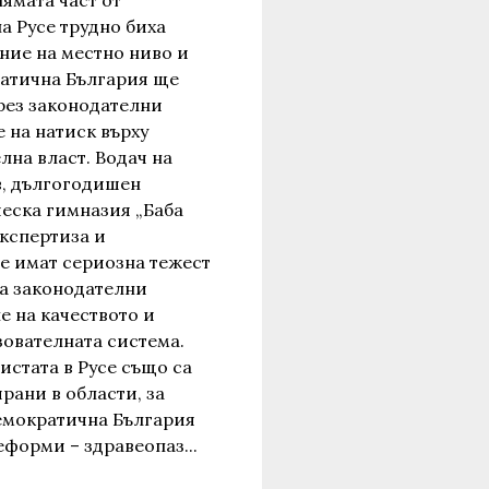
ямата част от
а Русе трудно биха
ние на местно ниво и
атична България ще
чрез законодателни
 на натиск върху
лна власт. Водач на
в, дългогодишен
еска гимназия „Баба
експертиза и
е имат сериозна тежест
а законодателни
е на качеството и
зователната система.
истата в Русе също са
ани в области, за
емократична България
форми – здравеопаз...