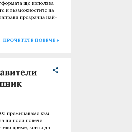
тформата ще използва
те и възможностите на
 направи прозрачна най-
ПРОЧЕТЕТЕ ПОВЕЧЕ »
тавители
ипник
.03 преминаваме към
ва ни носи повече
чево време, които да