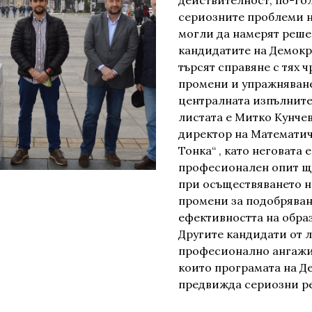
действителност, по-гол
сериозните проблеми н
могли да намерят реше
кандидатите на Демокр
търсят справяне с тях 
промени и упражняване
централната изпълните
листата е Митко Кунче
директор на Математич
Тонка“ , като неговата 
професионален опит щ
при осъществяването н
промени за подобряван
ефективността на обра
Другите кандидати от л
професионално ангажир
които програмата на Д
предвижда сериозни ре