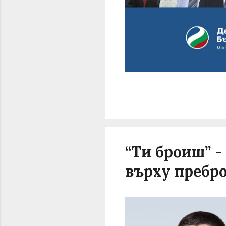
“Ти броиш” 
върху пребро