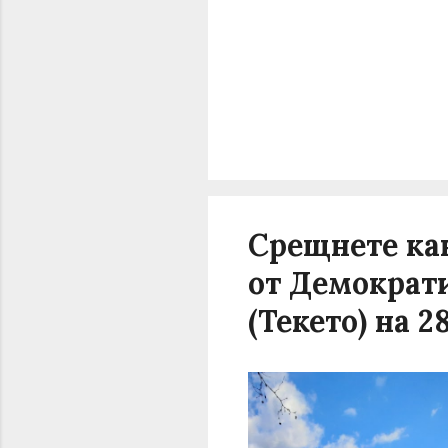
Срещнете ка
от Демократ
(Текето) на 28