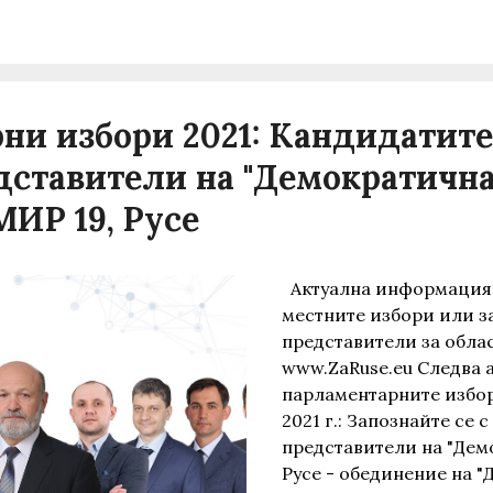
ни избори 2021: Кандидатите
дставители на "Демократичн
МИР 19, Русе
Aктуална информация 
местните избори или з
представители за облас
www.ZaRuse.eu Следва 
парламентарните избор
2021 г.: Запознайте се 
представители на "Дем
Русе - обединение на "Д