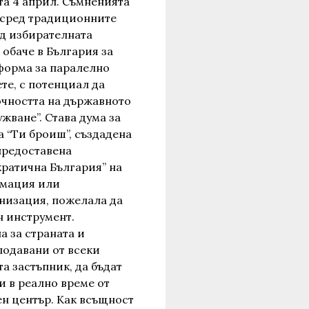
та 4 април. Съмненията
а сред традиционните
д избирателната
 обаче в България за
форма за паралелно
те, с потенциал да
очността на държавното
ване”. Става дума за
 “Ти броиш”, създадена
предоставена
кратична България” на
рмация или
низация, пожелала да
н инструмент.
а за страната и
подавани от всеки
а застъпник, да бъдат
и в реално време от
н център. Как всъщност