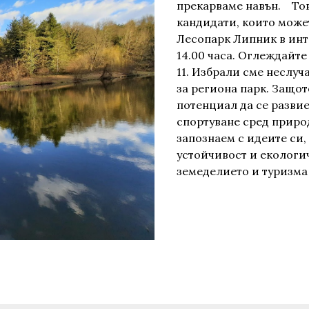
прекарваме навън. Тов
кандидати, които може
Лесопарк Липник в инт
14.00 часа. Оглеждайте
11. Избрали сме неслу
за региона парк. Защо
потенциал да се развие
спортуване сред природ
запознаем с идеите си,
устойчивост и екологи
земеделието и туризма 