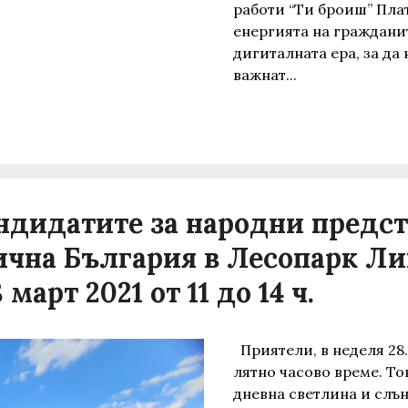
работи “Ти броиш” Пла
енергията на граждани
дигиталната ера, за да
важнат...
ндидатите за народни предс
ична България в Лесопарк Л
 март 2021 от 11 до 14 ч.
Приятели, в неделя 28
лятно часово време. То
дневна светлина и слън