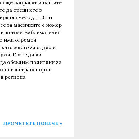
а ще направят и нашите
те да срещнете в
ервала между 11.00 и
 се за масичките с номер
чайно този емблематичен
то има огромен
 като място за отдих и
ата. Елате да ви
 да обсъдим политики за
чност на транспорта,
в региона.
ПРОЧЕТЕТЕ ПОВЕЧЕ »