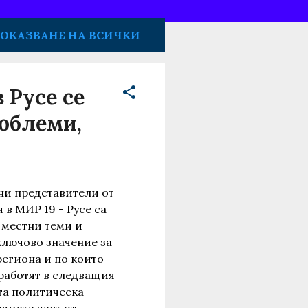
ОКАЗВАНЕ НА ВСИЧКИ
 Русе се
роблеми,
ни представители от
в МИР 19 - Русе са
 местни теми и
ключово значение за
региона и по които
работят в следващия
та политическа