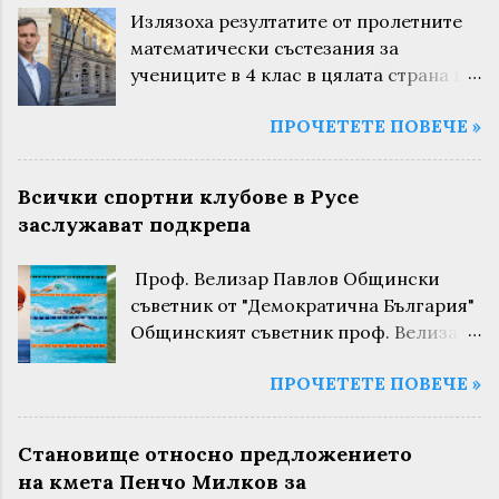
Излязоха резултатите от пролетните
математически състезания за
учениците в 4 клас в цялата страна и
за поредна година русенските деца са
ПРОЧЕТЕТЕ ПОВЕЧЕ »
сред най-добрите. Това не са
случайни състезания. Те се провеждат
в цялата страна и заедно с областния
Всички спортни клубове в Русе
кръг на олимпиадата по математика и
заслужават подкрепа
“Математика за всеки“ се използват
при приема в математическите
Проф. Велизар Павлов Общински
гимназии в 5 клас. На пролетното
съветник от "Демократична България"
математическо състезание, проведено
Общинският съветник проф. Велизар
в МГ “Баба Тонка“ в Русе, са участвали
Павлов от "Демократична България"
115 деца, а средният им резултат
ПРОЧЕТЕТЕ ПОВЕЧЕ »
алармира, че редът и процедурата по
поставя Русе на второ място след
Наредбата за условията за финансово
Бургас. Второ място в страната. И
подпомагане на клубовете в община
точно на този фон, в писмо до
Становище относно предложението
Русе са погазени „по възможно най-
родителите, началникът на РУО Русе
на кмета Пенчо Милков за
грубия начин“. Той коментира