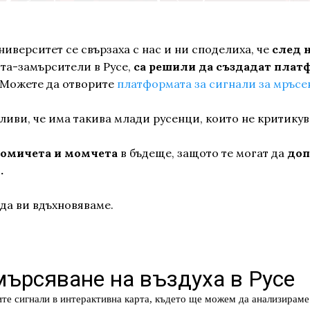
ниверситет се свързаха с нас и ни споделиха, че
след 
та-замърсители в Русе,
са решили да създадат плат
. Можете да отворите
платформата за сигнали за мръсен
ви, че има такива млади русенци, които не критикува
момичета и момчета
в бъдеще, защото те могат да
доп
.
да ви вдъхновяваме.