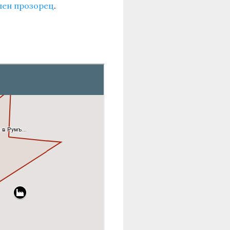
елен прозорец
.