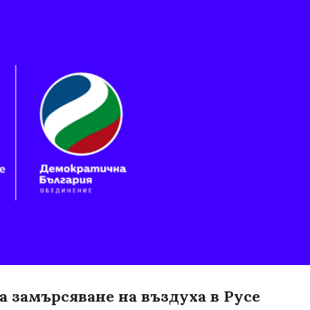
Пропускане към основното съдържание
а замърсяване на въздуха в Русе