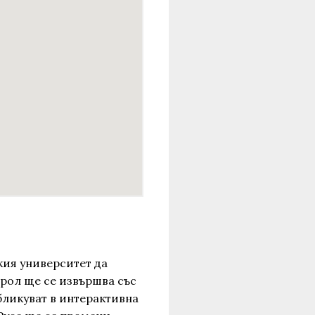
кия университет да
трол ще се извършва със
бликуват в интерактивна