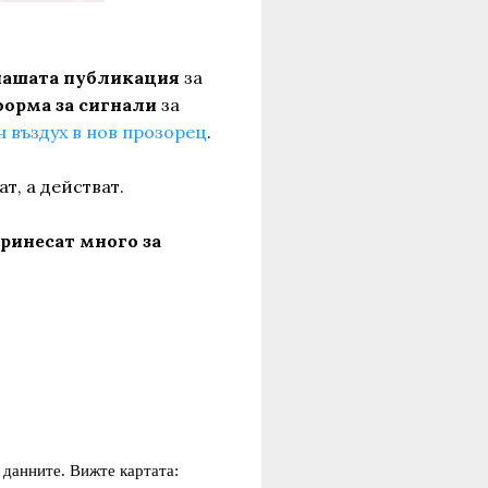
нашата публикация
за
форма за сигнали
за
 въздух в нов прозорец
.
т, а действат.
ринесат много за