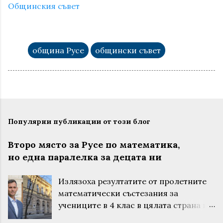
Общинския съвет
община Русе
общински съвет
Популярни публикации от този блог
Второ място за Русе по математика,
но една паралелка за децата ни
Излязоха резултатите от пролетните
математически състезания за
учениците в 4 клас в цялата страна и
за поредна година русенските деца са