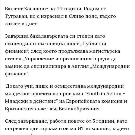
Бюлент Хасанов е на 44 години. Родом от
Тутракан, но е израснал в Сливо поле, където
живее и днес.
Завършва бакалавърската си степен като
стипендиант със специалност „Публични
финанси“, след което продължава магистърска
степен „Управление и организация“ преди да
замине да специализира в Англия „Международни
финанси“.
Докато учи, пише и осъществява международни
младежки проекти по програма “Youth in Action -
Младежи в действие” на Eвропейската комисия и
Британския съвет във Великобритания.
След завършване, работи повече от 5 години, като
вътрешен одитор към голяма ИТ компания, където