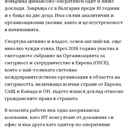
извършва финансово-оперативен одит и пише
доклади. Завръща се в България преди 10 години
и е баща на две деца. Има силни аналитични и
организационни умения, както и целеустременост
в начинанията.
Спортува активно и владее, освен английски, още
няколко чужди езика. През 2018 година участва в
ежегодното събрание на Организацията за
сигурност и сътрудничество в Европа (ОSСЕ),
която е най-голямата световна
междуправителствена организация в областта на
сигурността, включваща всички страни от Европа,
САЩ и Канада и ОН, където изнася доклад относно
гражданските права в страната.
В момента работи към една американска
компания, като ИТ консултант от домашния си
офис и към друга като одитор по оперативни