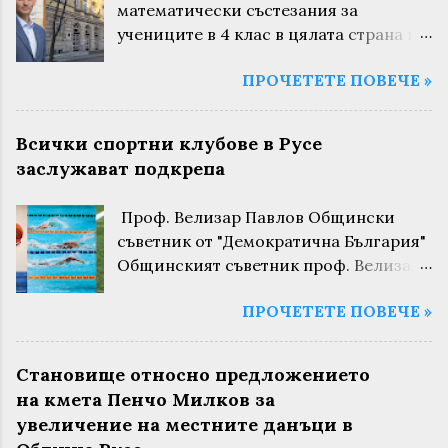
математически състезания за
учениците в 4 клас в цялата страна и
за поредна година русенските деца са
ПРОЧЕТЕТЕ ПОВЕЧЕ »
сред най-добрите. Това не са
случайни състезания. Те се провеждат
в цялата страна и заедно с областния
Всички спортни клубове в Русе
кръг на олимпиадата по математика и
заслужават подкрепа
“Математика за всеки“ се използват
при приема в математическите
Проф. Велизар Павлов Общински
гимназии в 5 клас. На пролетното
съветник от "Демократична България"
математическо състезание, проведено
Общинският съветник проф. Велизар
в МГ “Баба Тонка“ в Русе, са участвали
Павлов от "Демократична България"
115 деца, а средният им резултат
ПРОЧЕТЕТЕ ПОВЕЧЕ »
алармира, че редът и процедурата по
поставя Русе на второ място след
Наредбата за условията за финансово
Бургас. Второ място в страната. И
подпомагане на клубовете в община
точно на този фон, в писмо до
Становище относно предложението
Русе са погазени „по възможно най-
родителите, началникът на РУО Русе
на кмета Пенчо Милков за
грубия начин“. Той коментира
твърди, че това е предпоставка “да се
увеличение на местните данъци в
заседанието на Постоянната комисия
класират и приемат ученици със