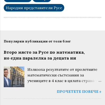
Народни представители Русе
Популярни публикации от този блог
Второ място за Русе по математика,
но една паралелка за децата ни
Излязоха резултатите от пролетните
математически състезания за
учениците в 4 клас в цялата страна и
за поредна година русенските деца са
ПРОЧЕТЕТЕ ПОВЕЧЕ »
сред най-добрите. Това не са
случайни състезания. Те се провеждат
в цялата страна и заедно с областния