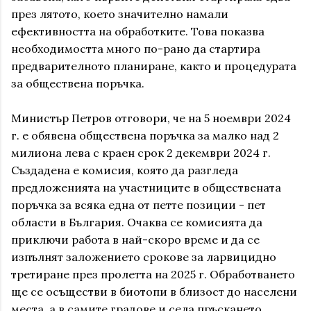
през лятото, което значително намали
ефективността на обработките. Това показва
необходимостта много по-рано да стартира
предварителното планиране, както и процедурата
за обществена поръчка.
Министър Петров отговори, че на 5 ноември 2024
г. е обявена обществена поръчка за малко над 2
милиона лева с краен срок 2 декември 2024 г.
Създадена е комисия, която да разгледа
предложенията на участниците в обществената
поръчка за всяка една от петте позиции - пет
области в България. Очаква се комисията да
приключи работа в най-скоро време и да се
изпълнят заложението срокове за ларвицидно
третиране през пролетта на 2025 г. Обработването
ще се осъществи в биотопи в близост до населени
места, а в самите градове и села пръскането