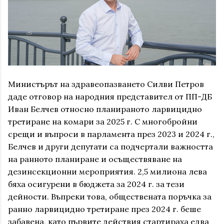
Министърът на здравеопазването Силви Петров
даде отговор на народния представител от ПП-ДБ
Иван Белчев относно планираното ларвицидно
третиране на комари за 2025 г. С многобройни
срещи и въпроси в парламента през 2023 и 2024 г.,
Белчев и други депутати са подчертали важността
на ранното планиране и осъществяване на
дезинсекционни мероприятия. 2,5 милиона лева
бяха осигурени в бюджета за 2024 г. за тези
дейности. Въпреки това, обществената поръчка за
ранно ларвицидно третиране през 2024 г. беше
забавена, като първите действия стартираха едва