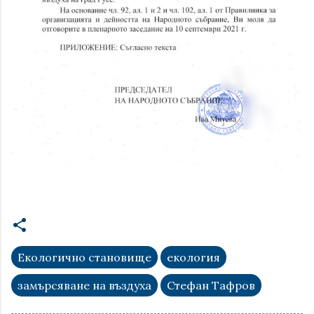
Екологично становище
екология
замърсяване на въздуха
Стефан Тафров