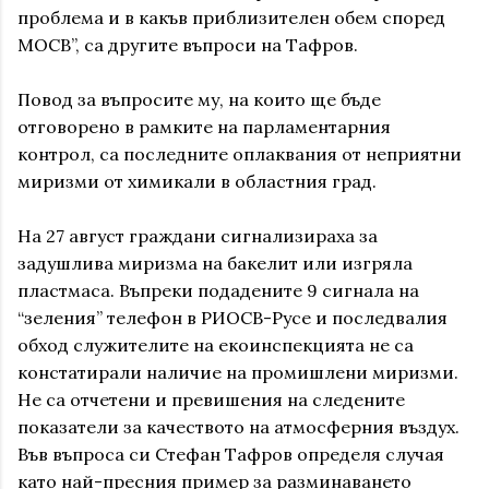
проблема и в какъв приблизителен обем според
МОСВ”, са другите въпроси на Тафров.
Повод за въпросите му, на които ще бъде
отговорено в рамките на парламентарния
контрол, са последните оплаквания от неприятни
миризми от химикали в областния град.
На 27 август граждани сигнализираха за
задушлива миризма на бакелит или изгряла
пластмаса. Въпреки подадените 9 сигнала на
“зеления” телефон в РИОСВ-Русе и последвалия
обход служителите на екоинспекцията не са
констатирали наличие на промишлени миризми.
Не са отчетени и превишения на следените
показатели за качеството на атмосферния въздух.
Във въпроса си Стефан Тафров определя случая
като най-пресния пример за разминаването