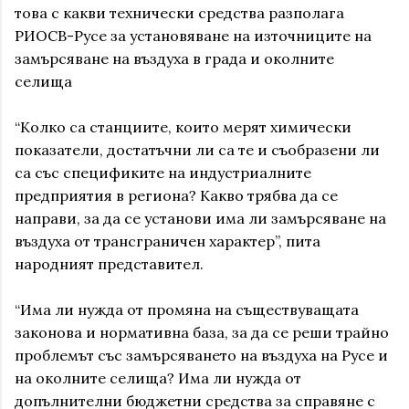
това с какви технически средства разполага
РИОСВ-Русе за установяване на източниците на
замърсяване на въздуха в града и околните
селища
“Колко са станциите, които мерят химически
показатели, достатъчни ли са те и съобразени ли
са със спецификите на индустриалните
предприятия в региона? Какво трябва да се
направи, за да се установи има ли замърсяване на
въздуха от трансграничен характер”, пита
народният представител.
“Има ли нужда от промяна на съществуващата
законова и нормативна база, за да се реши трайно
проблемът със замърсяването на въздуха на Русе и
на околните селища? Има ли нужда от
допълнителни бюджетни средства за справяне с