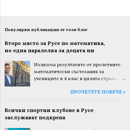
Популярни публикации от този блог
Второ място за Русе по математика,
но една паралелка за децата ни
Излязоха резултатите от пролетните
математически състезания за
учениците в 4 клас в цялата страна и
за поредна година русенските деца са
ПРОЧЕТЕТЕ ПОВЕЧЕ »
сред най-добрите. Това не са
случайни състезания. Те се провеждат
в цялата страна и заедно с областния
Всички спортни клубове в Русе
кръг на олимпиадата по математика и
заслужават подкрепа
“Математика за всеки“ се използват
при приема в математическите