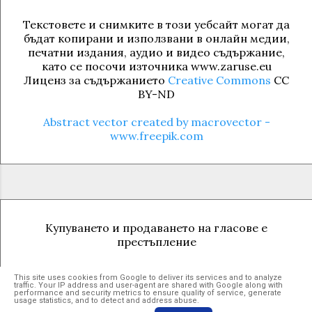
му през ноември 2020 г. В
тротоари, влошената чистота и
на русенци чрез туризъм, спорт и
публикацията на сайта на Община
Текстовете и снимките в този уебсайт могат да
сметосъбиране и снегопочистване,
екологични дейности, Иван Белчев
Русе са дадени линкове към огромни
бъдат копирани и използвани в онлайн медии,
зле поддържаните зелени площи,
ще продължава да работи по
печатни издания, аудио и видео съдържание,
по размер графични изображения
констатираме: 1. Провал в проектното
като се посочи източника www.zaruse.eu
законода...
(над 160 MB). Надали обикновен
финансиране от Инвестиционната
Лиценз за съдържанието
Creative Commons
CC
потребител би успял да отвори такъв
програма на държавния бюджет. При
BY-ND
голям файл и да разучи в детайли
инвестиционен таван от 150 млн. лв.
проекта за нов Общ устройствен план
Abstract vector created by macrovector -
за периода 2024–2026 г., Община Русе
www.freepik.com
на Община Русе.
е подписала само 6 споразумения на
обща стойност 37,5 млн. лв. , при което
не са получени никакви авансови
плащания. Това поставя нашата
община на незадоволителна позиция
Купуването и продаването на гласове е
в сравнение с други общини като
престъпление
Бургас (326 м...
This site uses cookies from Google to deliver its services and to analyze
traffic. Your IP address and user-agent are shared with Google along with
Предоставено от Blogger
performance and security metrics to ensure quality of service, generate
usage statistics, and to detect and address abuse.