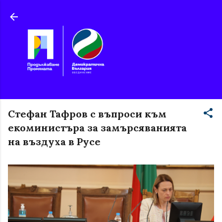
Пропускане към основното съдържание
Стефан Тафров с въпроси към
екоминистъра за замърсяванията
на въздуха в Русе