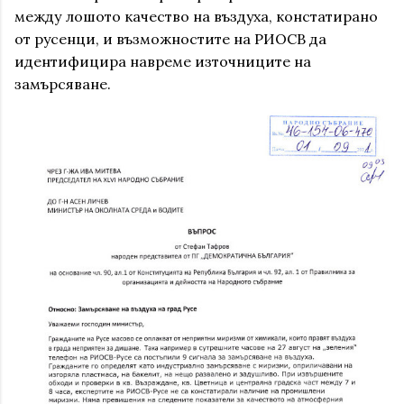
между лошото качество на въздуха, констатирано
от русенци, и възможностите на РИОСВ да
идентифицира навреме източниците на
замърсяване.