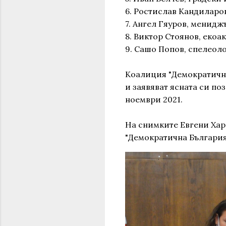
6. Ростислав Кандиларов
7. Ангел Гяуров, мениджъ
8. Виктор Стоянов, екоа
9. Сашо Попов, спелеол
Коалиция "Демократична
и заявяват ясната си п
ноември 2021.
На снимките Евгени Хара
"Демократична България"