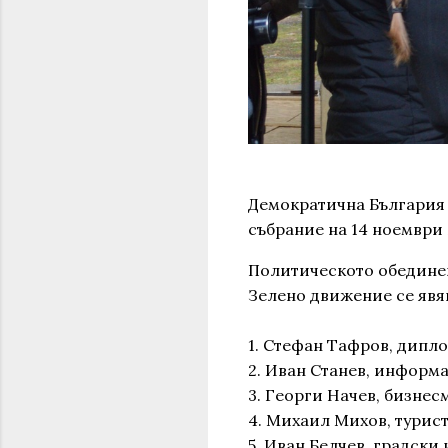
Демократична България р
събрание на 14 ноември 
Политическото обединени
Зелено движение се явя
1. Стефан Тафров, дипло
2. Иван Станев, информа
3. Георги Начев, бизнесм
4. Михаил Михов, турис
5. Иван Белчев, градски 