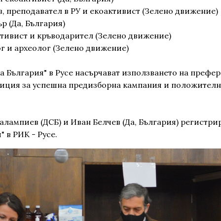
, преподавател в РУ и екоактивист (Зелено движение)
р (Да, България)
ктивист и кръводарител (Зелено движение)
ог и археолог (Зелено движение)
 България" в Русе насърчават използването на префе
озиция за успешна предизборна кампания и положителни
лампиев (ДСБ) и Иван Белчев (Да, България) регистрир
 в РИК - Русе.