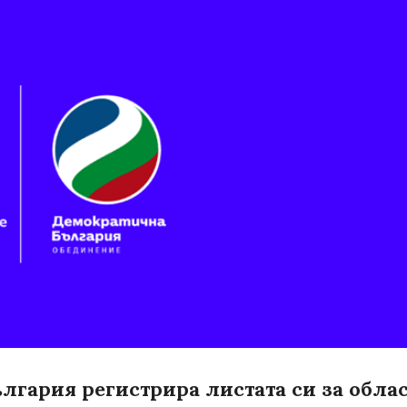
Пропускане към основното съдържание
гария регистрира листата си за облас