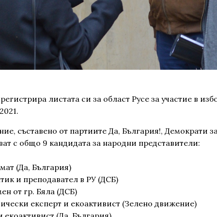
егистрира листата си за област Русе за участие в изб
2021.
е, съставено от партиите Да, България!, Демократи за
ват с общо 9 кандидата за народни представители:
мат (Да, България)
тик и преподавател в РУ (ДСБ)
ен от гр. Бяла (ДСБ)
тически експерт и екоактивист (Зелено движение)
и екоактивист (Да, България)