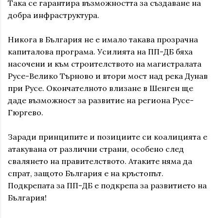
Така се гарантира възможността за създаване на
добра инфраструктура.
Никога в България не е имало такава прозрачна
капиталова програма. Усилията на ПП-ДБ бяха
насочени и към строителството на магистралата
Русе-Велико Търново и втори мост над река Дунав
при Русе. Окончателното влизане в Шенген ще
даде възможност за развитие на региона Русе-
Гюргево.
Заради принципите и позициите си коалицията е
атакувана от различни страни, особено след
свалянето на правителството. Атаките няма да
спрат, защото България е на кръстопът.
Подкрепата за ПП-ДБ е подкрепа за развитието на
България!